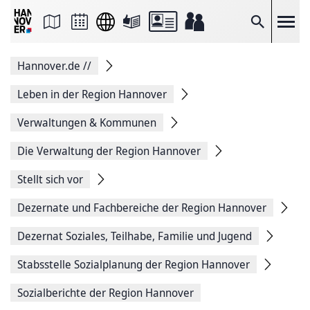
Seite
als
E-
Suche
Mail
versenden
Auf
Hannover.de
//
Facebook
teilen
Auf
Leben in der Region Hannover
X
teilen
Verwaltungen & Kommunen
Seitenlink
Kopieren
Die Verwaltung der Region Hannover
Seite
Drucken
Stellt sich vor
Dezernate und Fachbereiche der Region Hannover
Dezernat Soziales, Teilhabe, Familie und Jugend
Stabsstelle Sozialplanung der Region Hannover
Sozialberichte der Region Hannover