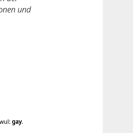
tionen und
hwul:
gay
.