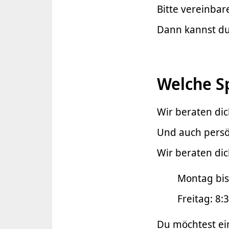
Bitte vereinbar
Dann kannst du
Welche Sp
Wir beraten dic
Und auch persö
Wir beraten dic
Montag bis Do
Freitag: 8:30 
Du möchtest ei