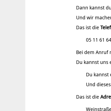
Dann kannst du
Und wir machen
Das ist die
Tele
05 11 61 64 
Bei dem Anruf 
Du kannst uns 
Du kannst dir
Und dieses Wo
Das ist die
Adre
Weinstraße