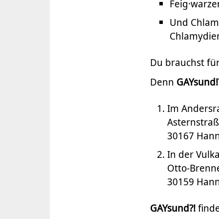
Feig·warze
Und Chlam
Chlamydien
Du brauchst fü
Denn
GAYsund!
Im Anders
Asternstraß
30167 Han
In der Vulk
Otto-Brenne
30159 Han
GAYsund?!
finde