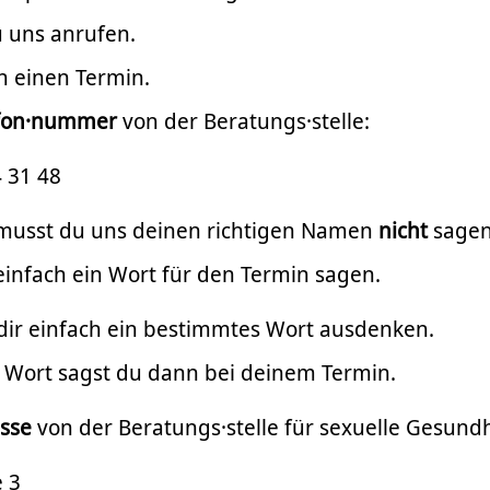
 uns anrufen.
 einen Termin.
fon·nummer
von der Beratungs·stelle:
31 48
musst du uns deinen richtigen Namen
nicht
sagen
einfach ein Wort für den Termin sagen.
 einfach ein bestimmtes Wort ausdenken.
rt sagst du dann bei deinem Termin.
sse
von der Beratungs·stelle für sexuelle Gesundh
 3