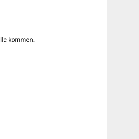
elle kommen.