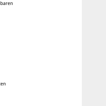
gbaren
ten