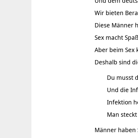
Und dem deuts
Wir bieten Ber
Diese Männer 
Sex macht Spaß
Aber beim Sex 
Deshalb sind di
Du musst d
Und die In
Infektion h
Man steckt
Männer haben 