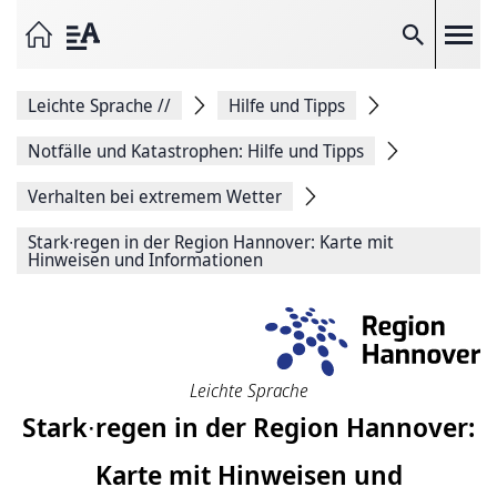
Seite
als
E-
Suche
Mail
versenden
Auf
Leichte Sprache
//
Hilfe und Tipps
Facebook
teilen
Auf
Notfälle und Katastrophen: Hilfe und Tipps
X
teilen
Verhalten bei extremem Wetter
Seitenlink
Kopieren
Stark∙regen in der Region Hannover: Karte mit
Seite
Hinweisen und Informationen
Drucken
Leichte Sprache
Stark∙regen in der Region Hannover:
Karte mit Hinweisen und