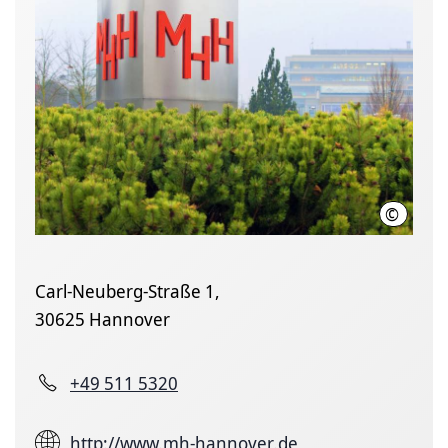
©
Karin K
Carl-Neuberg-Straße 1,
30625 Hannover
+49 511 5320
http://www.mh-hannover.de