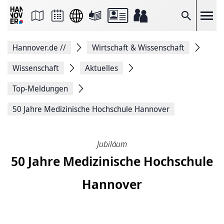
Seite
als
E-
Suche
Mail
versenden
Auf
Hannover.de
//
Wirtschaft & Wissenschaft
Facebook
teilen
Auf
Wissenschaft
Aktuelles
X
teilen
Top-Meldungen
Seitenlink
Kopieren
50 Jahre Medizinische Hochschule Hannover
Seite
Drucken
Jubiläum
50 Jahre Medizinische Hochschule
Hannover