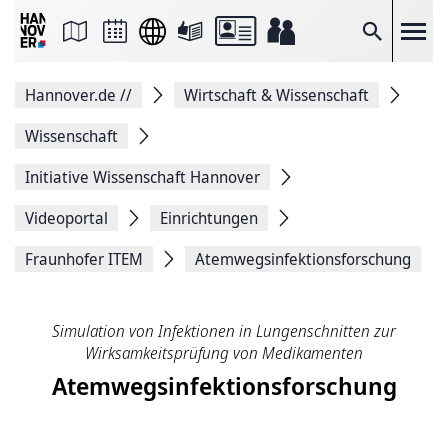
Seite
als
E-
Suche
Mail
versenden
Auf
Hannover.de
//
Wirtschaft & Wissenschaft
Facebook
teilen
Auf
Wissenschaft
X
teilen
Initiative Wissenschaft Hannover
Seitenlink
Kopieren
Videoportal
Einrichtungen
Seite
Drucken
Fraunhofer ITEM
Atemwegsinfektionsforschung
Simulation von Infektionen in Lungenschnitten zur
Wirksamkeitsprüfung von Medikamenten
Atemwegsinfektionsforschung