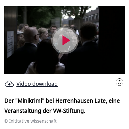
Video
abspielen
©
Video download
Initi
Der "Minikrimi" bei Herrenhausen Late, eine
Veranstaltung der VW-Stiftung.
© Inititative wissenschaft