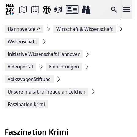
Seite
als
E-
Suche
Mail
versenden
Auf
Hannover.de
//
Wirtschaft & Wissenschaft
Facebook
teilen
Auf
Wissenschaft
X
teilen
Initiative Wissenschaft Hannover
Seitenlink
Kopieren
Videoportal
Einrichtungen
Seite
Drucken
VolkswagenStiftung
Unsere makabre Freude an Leichen
Faszination Krimi
Faszination Krimi