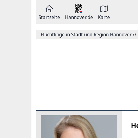
Zum
Seite
Inhalt
als
springen
E-
Zur
Mail
Startseite
Hannover.de
Karte
Hauptnavigation
versenden
springen
Auf
Facebook
Flüchtlinge in Stadt und Region Hannover
//
teilen
Auf
X
teilen
Seitenlink
Kopieren
Seite
Drucken
H