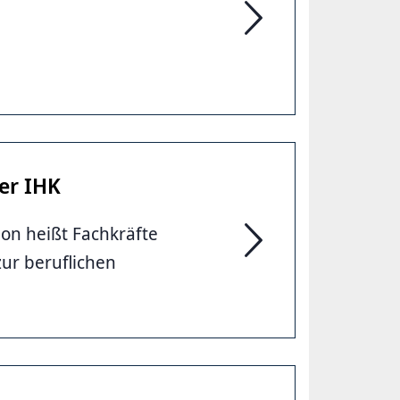
Heike Döpke, Agentur f
er IHK
ion heißt Fachkräfte
zur beruflichen
Maike Bielfeldt, Haupt