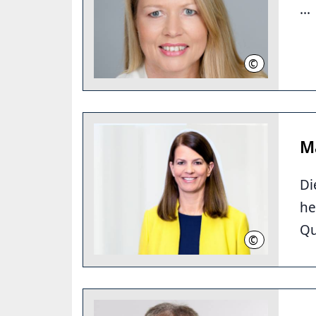
...
©
Klöpper
Ma
Di
he
Qu
©
IHK Hannover (