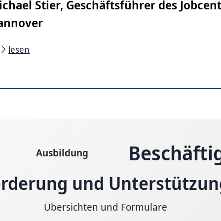
chael Stier, Geschäftsführer des Jobcen
annover
lesen
on Hannover (Quelle)
Beschäfti
Ausbildung
rderung und Unter­stützun
Übersichten und Formulare