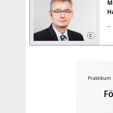
Mi
H
...
©
JobCenter Regi
Praktikum
Fö