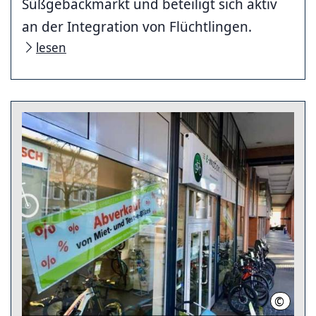
Süßgebäckmarkt und beteiligt sich aktiv
an der Integration von Flüchtlingen.
lesen
©
e-motio