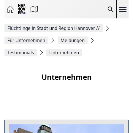
Seite
als
E-
Suche
Mail
versenden
Auf
Flüchtlinge in Stadt und Region Hannover
//
Facebook
teilen
Auf
Für Unternehmen
Meldungen
X
teilen
Testimonials
Unternehmen
Seitenlink
Kopieren
Seite
Drucken
Unternehmen