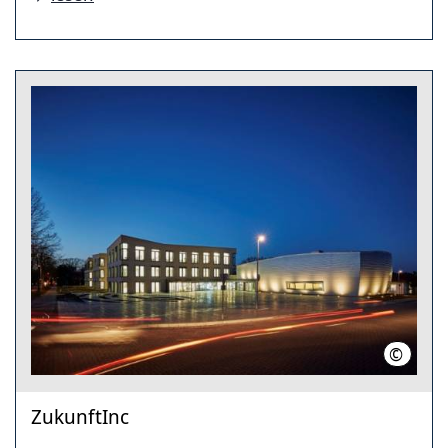
©
Sennhei
ZukunftInc