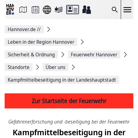
Seite
als
E-
Suche
Mail
versenden
Auf
Hannover.de
//
Facebook
teilen
Auf
Leben in der Region Hannover
X
teilen
Sicherheit & Ordnung
Feuerwehr Hannover
Seitenlink
Kopieren
Standorte
Über uns
Seite
Drucken
Kampf­mittel­beseitigung in der Landes­haupt­stadt
Zur Startseite der Feuerwehr
Gefahren­erforschung und -beseitigung bei der Feuerwehr
Kampf­mittel­beseitigung in der