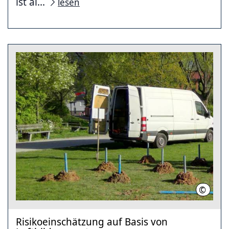
ist al...
lesen
©
Feuerw
Risikoeinschätzung auf Basis von