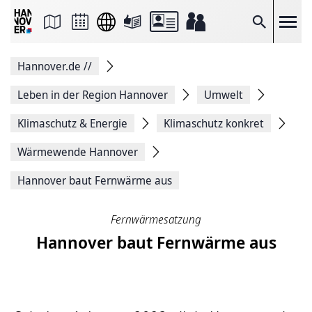
Seite
als
E-
Suche
Mail
versenden
Auf
Hannover.de
//
Facebook
teilen
Auf
Leben in der Region Hannover
Umwelt
X
teilen
Klimaschutz & Energie
Klimaschutz konkret
Seitenlink
Kopieren
Wärmewende Hannover
Seite
Drucken
Hannover baut Fernwärme aus
Fernwärmesatzung
Hannover baut Fernwärme aus