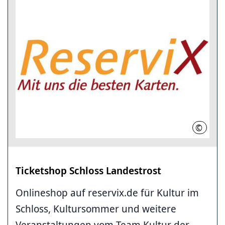
©
Reserv
Ticketshop Schloss Landestrost
Onlineshop auf reservix.de für Kultur im
Schloss, Kultursommer und weitere
Veranstaltungen vom Team Kultur der