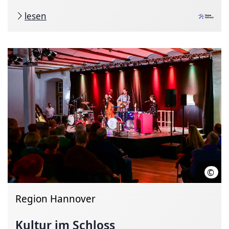
lesen
©
Ulri
Region Hannover
Kultur im Schloss