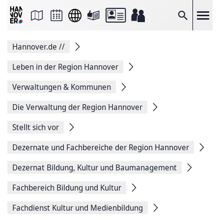
Seite
als
E-
Suche
Mail
versenden
Auf
Hannover.de
//
Facebook
teilen
Auf
Leben in der Region Hannover
X
teilen
Verwaltungen & Kommunen
Seitenlink
Kopieren
Die Verwaltung der Region Hannover
Seite
Drucken
Stellt sich vor
Dezernate und Fachbereiche der Region Hannover
Dezernat Bildung, Kultur und Baumanagement
Fachbereich Bildung und Kultur
Fachdienst Kultur und Medienbildung