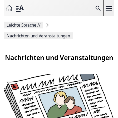
Seite
als
E-
Suche
Mail
versenden
Auf
Leichte Sprache
//
Facebook
teilen
Auf
Nachrichten und Veranstaltungen
X
teilen
Seitenlink
Kopieren
Nachrichten und Veranstaltungen
Seite
Drucken