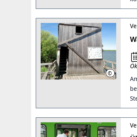
Ve
W
Ök
©
Thomas Meier
Am
be
Ste
Ve