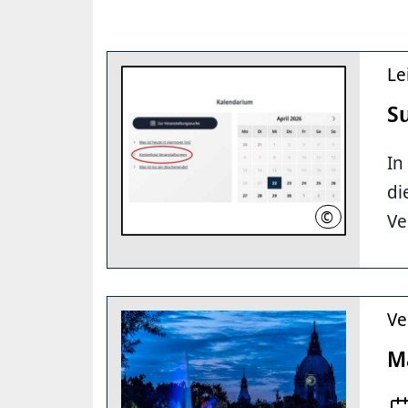
Le
S
In
di
©
Ve
Hannover.de
Ve
M