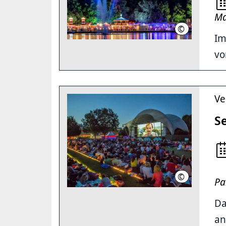
Ma
©
Axel Heise
Im
vo
Ve
S
©
Herzig / Seh-Fe
Pa
Da
an