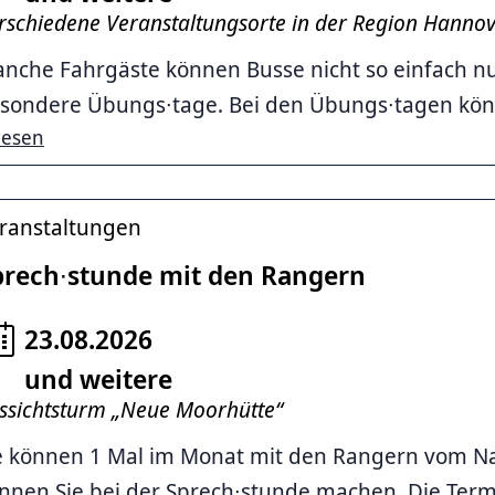
egiobus
rschiedene Veranstaltungsorte in der Region Hanno
nche Fahrgäste können Busse nicht so einfach nu
sondere Übungs∙tage. Bei den Übungs∙tagen könn
lesen
ranstaltungen
prech∙stunde mit den Rangern
23.08.2026
und weitere
er, Schröder
ssichtsturm „Neue Moorhütte“
e können 1 Mal im Monat mit den Rangern vom Na
nnen Sie bei der Sprech∙stunde machen. Die Termi