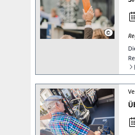
©
Philipp Schröd
Re
Di
Re
Ve
Ü