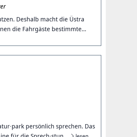
ver
tzen. Deshalb macht die Üstra
en die Fahrgäste bestimmte...
tur∙park persönlich sprechen. Das
ne für die Sprech∙stun...
lesen