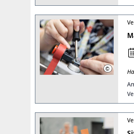
Ve
M
©
Maker Faire
Ha
Am
Ve
Ve
S