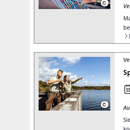
©
Nick Langer/r
Ve
Ma
be
Ve
S
©
Region Hannov
Au
Si
kö