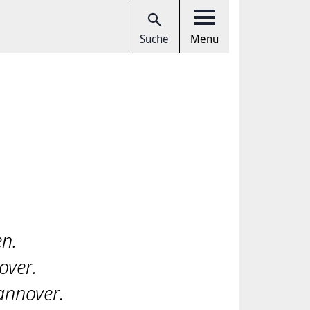
Suche
Menü
en.
over.
annover.