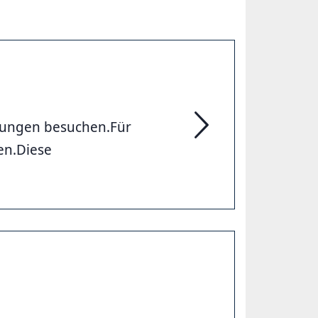
ltungen besuchen.Für
Suche nach kosten∙los
en.Diese