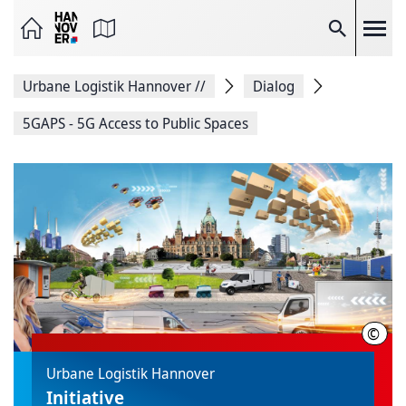
Seite
als
E-
Suche
Mail
versenden
Auf
Urbane Logistik Hannover
//
Dialog
Facebook
teilen
Auf
5GAPS - 5G Access to Public Spaces
X
teilen
Seitenlink
Kopieren
Seite
Drucken
©
Urbane Logistik Hannover
Initiative