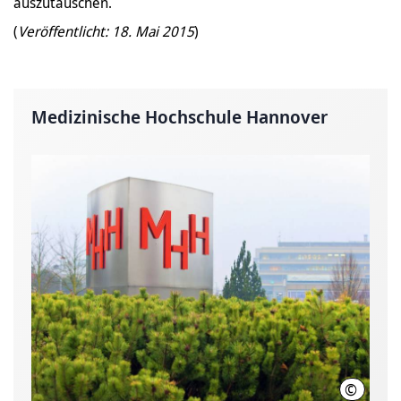
auszutauschen.
(
Veröffentlicht: 18. Mai 2015
)
Medizinische Hochschule Hannover
©
Karin K