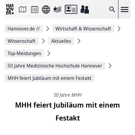
Seite
als
E-
Suche
Mail
versenden
Auf
Hannover.de
//
Wirtschaft & Wissenschaft
Facebook
teilen
Auf
Wissenschaft
Aktuelles
X
teilen
Top-Meldungen
Seitenlink
Kopieren
50 Jahre Medizinische Hochschule Hannover
Seite
Drucken
MHH feiert Jubiläum mit einem Festakt
50 Jahre MHH
MHH feiert Jubiläum mit einem
Festakt