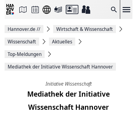
Seite
als
E-
Suche
Mail
versenden
Auf
Hannover.de
//
Wirtschaft & Wissenschaft
Facebook
teilen
Auf
Wissenschaft
Aktuelles
X
teilen
Top-Meldungen
Seitenlink
Kopieren
Mediathek der Initiative Wissenschaft Hannover
Seite
Drucken
Initiative Wissenschaft
Mediathek der Initiative
Wissenschaft Hannover