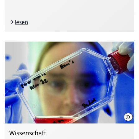
lesen
©
Joch
Wissenschaft