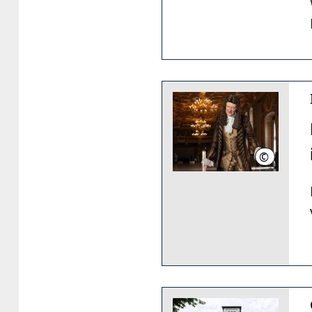
©
Tobias Wöl