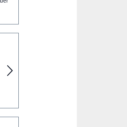
 der
Digitale Gartenrallye rund um Leibniz in Deutsch und Engl