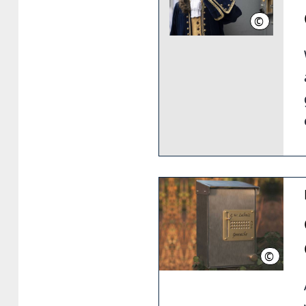
©
LHH / Nico
©
Nina W