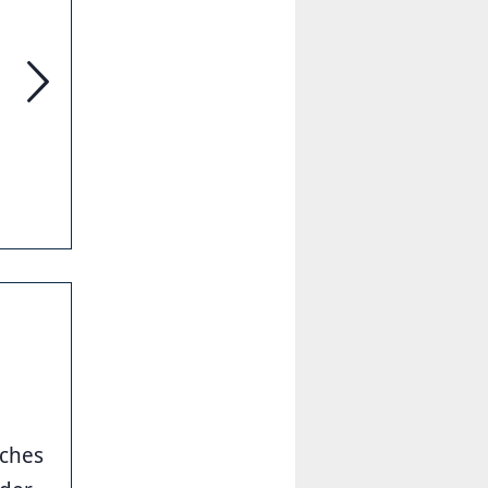
Leibniz on Air: Neuer Leibniz-Geo-Cache in Hannover
aches