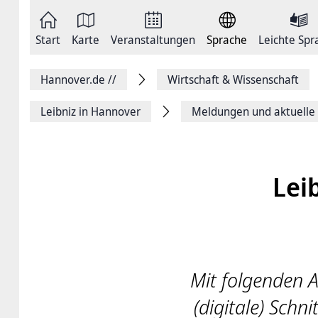
Zum
Seite
Inhalt
als
springen
E-
Zur
Mail
Start
Karte
Veranstaltungen
Sprache
Leichte Spr
Hauptnavigation
versenden
springen
Auf
Facebook
Hannover.de
//
Wirtschaft & Wissenschaft
teilen
Auf
X
Leibniz in Hannover
Meldungen und aktuelle
teilen
Seitenlink
Kopieren
Seite
Drucken
Lei
Mit folgenden 
(digitale) Sch