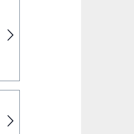
Neues Adventure Lab rund um die Wasserkunst in Herre
„Leibniz' verlegte Spuren“