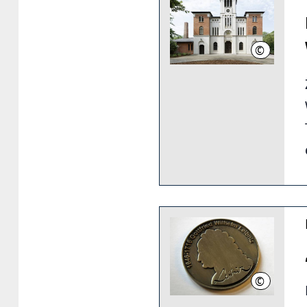
©
Frank Auss
©
LHH/Franzis