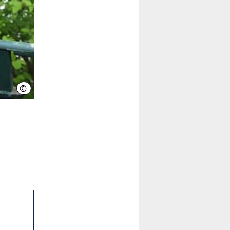
©
hannover.de