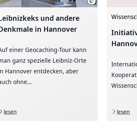
©
LHH/China Hopson
Wissensc
Leibnizkeks und andere
Denkmale in Hannover
Initiat
Hannov
Auf einer Geocaching-Tour kann
man ganz spezielle Leibniz-Orte
Internati
in Hannover entdecken, aber
Kooperat
auch ohne...
Wissensch
lesen
lesen