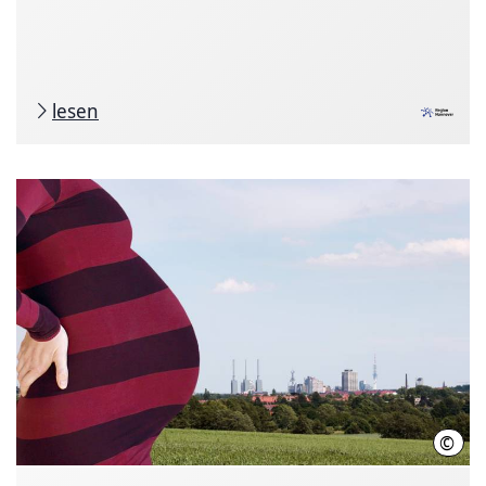
lesen
©
Mich