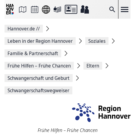
Seite
als
E-
Suche
Mail
versenden
Auf
Hannover.de
//
Facebook
teilen
Auf
Leben in der Region Hannover
Soziales
X
teilen
Familie & Partnerschaft
Seitenlink
Kopieren
Frühe Hilfen – Frühe Chancen
Eltern
Seite
Drucken
Schwangerschaft und Geburt
Schwangerschaftswegweiser
Frühe Hilfen – Frühe Chancen