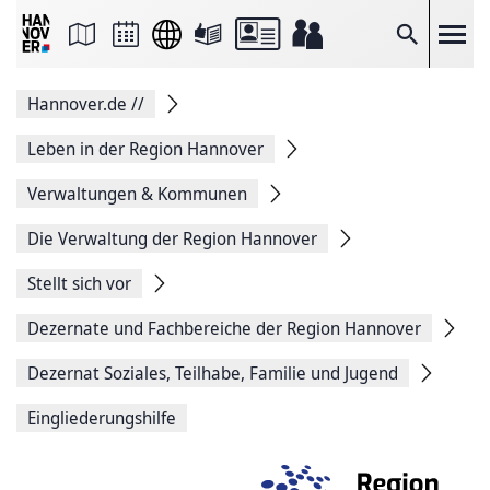
Seite
als
E-
Suche
Mail
versenden
Auf
Hannover.de
//
Facebook
teilen
Auf
Leben in der Region Hannover
X
teilen
Verwaltungen & Kommunen
Seitenlink
Kopieren
Die Verwaltung der Region Hannover
Seite
Drucken
Stellt sich vor
Dezernate und Fachbereiche der Region Hannover
Dezernat Soziales, Teilhabe, Familie und Jugend
Eingliederungshilfe