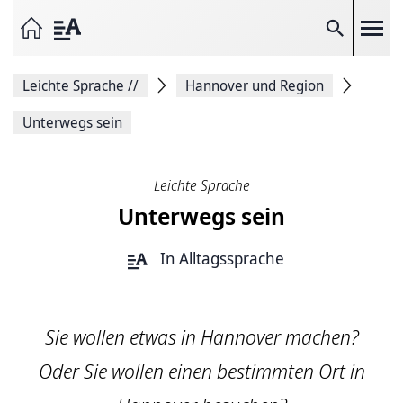
Seite
als
E-
Suche
Mail
versenden
Auf
Leichte Sprache
//
Hannover und Region
Facebook
teilen
Auf
Unterwegs sein
X
teilen
Seitenlink
Kopieren
Leichte Sprache
Seite
Unterwegs sein
Drucken
In Alltagssprache
Sie wollen etwas in Hannover machen?
Oder Sie wollen einen bestimmten Ort in