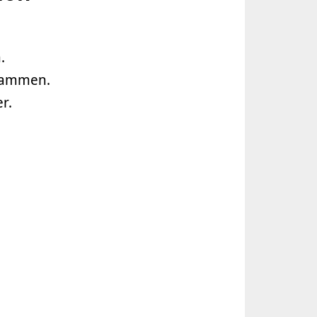
.
usammen.
r.