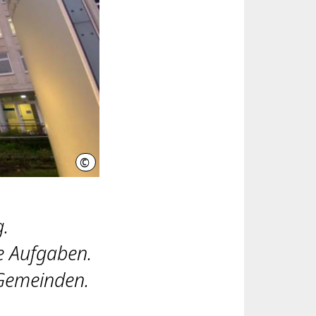
©
Region Hannover, Kirsch
g.
e Aufgaben.
 Gemeinden.