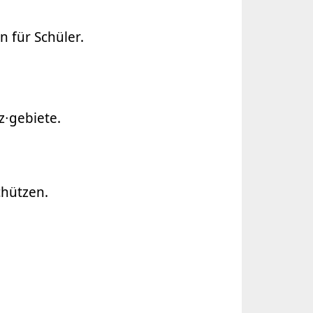
 für Schüler.
z∙gebiete.
chützen.